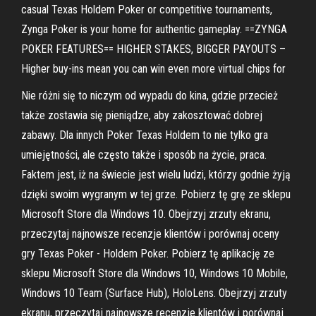
casual Texas Holdem Poker or competitive tournaments,
Zynga Poker is your home for authentic gameplay. ==ZYNGA
POKER FEATURES== HIGHER STAKES, BIGGER PAYOUTS –
Higher buy-ins mean you can win even more virtual chips for
Nie różni się to niczym od wypadu do kina, gdzie przecież
także zostawia się pieniądze, aby zakosztować dobrej
zabawy. Dla innych Poker Texas Holdem to nie tylko gra
umiejętności, ale często także i sposób na życie, praca.
Faktem jest, iż na świecie jest wielu ludzi, którzy godnie żyją
dzięki swoim wygranym w tej grze. Pobierz tę grę ze sklepu
Microsoft Store dla Windows 10. Obejrzyj zrzuty ekranu,
przeczytaj najnowsze recenzje klientów i porównaj oceny
gry Texas Poker - Holdem Poker. Pobierz tę aplikację ze
sklepu Microsoft Store dla Windows 10, Windows 10 Mobile,
Windows 10 Team (Surface Hub), HoloLens. Obejrzyj zrzuty
ekranu, przeczytaj najnowsze recenzje klientów i porównaj