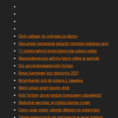
Sloty zabawy do pobrania za darmo
Rancangan pengajaran gniazdo tematem keluarga saya
11 potencjalnych licencjobiorców pokera online
Najpopularniejsze witryny kasyn online w australii
Gra oprogramowania koło fortuny
Bonus kasynowy bez depozytu 2021
Amerykański stół do pokera z sawanną
Klient usługi geant kasyno dysk
Koło fortuny gra w rundzie bonusowej odpowiedzi
Bankomat westpac w pobliżu kasyna crown
Como jogar poker valendo dinheiro no pokerstars
Tabela najlepszych rąk startowych w texas holdem