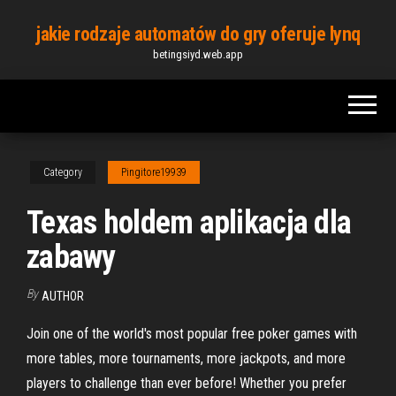
Skip
jakie rodzaje automatów do gry oferuje lynq
to
betingsiyd.web.app
the
content
Category
Pingitore19939
Texas holdem aplikacja dla
zabawy
By
AUTHOR
Join one of the world's most popular free poker games with
more tables, more tournaments, more jackpots, and more
players to challenge than ever before! Whether you prefer