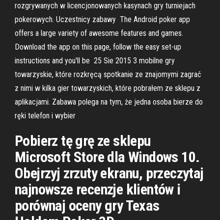
rozgrywanych w licencjonowanych kasynach gry turniejach
pokerowych. Uczestnicy zabawy The Android poker app
offers a large variety of awesome features and games.
Download the app on this page, follow the easy set-up
instructions and you'll be 25 Sie 2015 3 mobilne gry
towarzyskie, które rozkręcą spotkanie ze znajomymi zagrać
z nimi w kilka gier towarzyskich, które pobrałem ze sklepu z
aplikacjami. Zabawa polega na tym, że jedna osoba bierze do
ręki telefon i wybier
Pobierz tę grę ze sklepu
Microsoft Store dla Windows 10.
Obejrzyj zrzuty ekranu, przeczytaj
najnowsze recenzje klientów i
porównaj oceny gry Texas