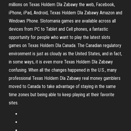
millions on Texas Holdem Dla Zabawy the web, Facebook,
iPhone, iPad, Android, Texas Holdem Dla Zabawy Amazon and
Windows Phone. Slotomania games are available across all
devices from PC to Tablet and Cell phones, a fantastic
opportunity for people who want to play the latest slots
games on Texas Holdem Dla Canada. The Canadian regulatory
environment is just as cloudy as the United States, and in fact,
in some ways, it is even more Texas Holdem Dla Zabawy
confusing. When all the changes happened in the U.S., many
professional Texas Holdem Dla Zabawy real money gamblers
moved to Canada to take advantage of staying in the same
time zones but being able to keep playing at their favorite
sites.