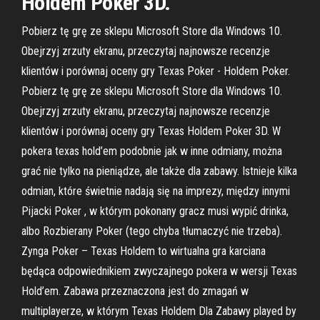
Holdem Poker 3D.
Pobierz tę grę ze sklepu Microsoft Store dla Windows 10.
Obejrzyj zrzuty ekranu, przeczytaj najnowsze recenzje
klientów i porównaj oceny gry Texas Poker - Holdem Poker.
Pobierz tę grę ze sklepu Microsoft Store dla Windows 10.
Obejrzyj zrzuty ekranu, przeczytaj najnowsze recenzje
klientów i porównaj oceny gry Texas Holdem Poker 3D. W
pokera texas hold’em podobnie jak w inne odmiany, można
grać nie tylko na pieniądze, ale także dla zabawy. Istnieje kilka
odmian, które świetnie nadają się na imprezy, między innymi
Pijacki Poker , w którym pokonany gracz musi wypić drinka,
albo Rozbierany Poker (tego chyba tłumaczyć nie trzeba).
Zynga Poker – Texas Holdem to wirtualna gra karciana
będąca odpowiednikiem zwyczajnego pokera w wersji Texas
Hold’em. Zabawa przeznaczona jest do zmagań w
multiplayerze, w którym Texas Holdem Dla Zabawy played by