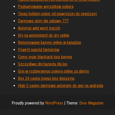
Podsumowanie wyrzutków pokera
Texas holdem poker od najwyższej do najniższej
Darmowe sloty dla zabawy 777
Automat wild west trucchi
Gry na automatach do gry online
Renomowane kasyno online w kanadzie
Powrót nagród fantomów
Como jogar blackjack bez kasyna
Szczęśliwe dni hazardu dla leo
Graj w rozbieranego pokera online za darmo
Box 24 casino bonus bez depozytu
High 5 casino darmowe automaty do gier na androida
Proudly powered by
WordPress
|
Theme:
Envo Magazine